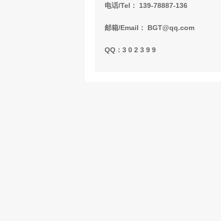
电话/Tel： 139-78887-136
邮箱/Email： BGT@qq.com
QQ：3 0 2 3 9 9